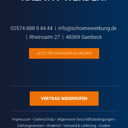
02574-888 9 44 44 |
ed.gnubreweneohcs@ofni
| Rheinsalm 27 | 48369 Saerbeck
JETZT PER WHATSAPP SCHREIBEN
VERTRAG WIDERRUFEN
Impressum
•
Datenschutz
•
Allgemeine Geschäftsbedingungen
•
Zahlungsweisen
•
Widerruf
•
Versand & Lieferung
•
Cookie-