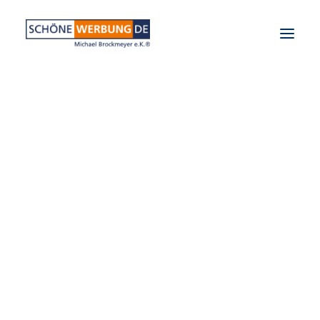
PLANUNG & GESTALTUNG
WERBETECHNIK
CNC-FRÄSTECHNIK
GESTALTUNG
VANLIFE LOGO
PRINTPRODUKTE
FOLIENTEXTE
AUFKLEBER
POSTKARTEN
LASERTECHNIK
GRAVUREN
CNC-FRÄSARBEITEN
HOLZ
SONSTIGES
VANLIFE
VAN INTERIOR
ELEKTRONIK
ZUBEHÖR