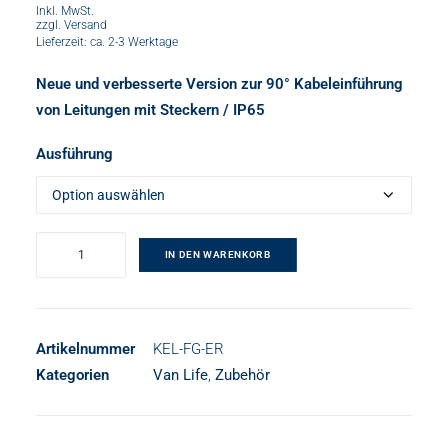
€26,00
Inkl. MwSt.
zzgl.
Versand
bis
Lieferzeit: ca. 2-3 Werktage
€36,00
Neue und verbesserte Version zur 90° Kabeleinführung
von Leitungen mit Steckern / IP65
Ausführung
Kabeldurchführung
IN DEN WARENKORB
Van
|
Teilbares
Flanschgehäuse
Artikelnummer
KEL-FG-ER
Menge
Kategorien
Van Life
,
Zubehör