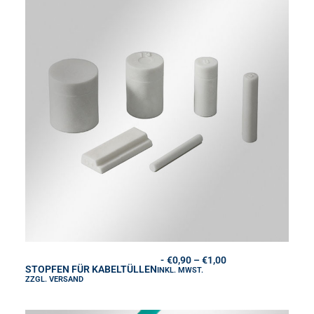
Dieses
Produkt
P
€
0,90
–
€
1,00
STOPFEN FÜR KABELTÜLLEN
AUSFÜHRUNG WÄHLEN
R
INKL. MWST.
weist
ZZGL.
VERSAND
E
mehrere
I
Varianten
S
auf.