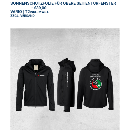
Produkt
SONNENSCHUTZFOLIE FÜR OBERE SEITENTÜRFENSTER
AUSFÜHRUNG WÄHLEN
€
39,00
weist
VARIO | T2
INKL. MWST.
mehrere
ZZGL.
VERSAND
Varianten
auf.
Die
Optionen
können
auf
der
Produktseite
gewählt
werden