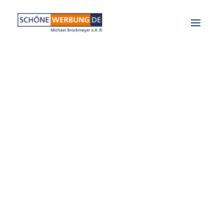
PLANUNG & GESTALTUNG
WERBETECHNIK
CNC-FRÄSTECHNIK
FILTERS
GESTALTUNG
VANLIFE LOGO
PRINTPRODUKTE
FOLIENTEXTE
AUFKLEBER
POSTKARTEN
LASERTECHNIK
GRAVUREN
CNC-FRÄSARBEITEN
HOLZ
SONSTIGES
VANLIFE
VAN INTERIOR
ELEKTRONIK
ZUBEHÖR